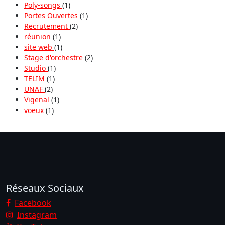
Poly-songs
(1)
Portes Ouvertes
(1)
Recrutement
(2)
réunion
(1)
site web
(1)
Stage d'orchestre
(2)
Studio
(1)
TELIM
(1)
UNAF
(2)
Vigenal
(1)
voeux
(1)
Réseaux Sociaux
Facebook
Instagram