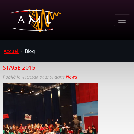
Accueil
/
Blog
STAGE 2015
Publié le
dans
News
le 13/05/2015 à 22:54