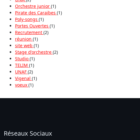
Orchestre junior
(1)
Pirate des Caraïbes
(1)
Poly-songs
(1)
Portes Ouvertes
(1)
Recrutement
(2)
réunion
(1)
site web
(1)
Stage d'orchestre
(2)
Studio
(1)
TELIM
(1)
UNAF
(2)
Vigenal
(1)
voeux
(1)
Réseaux Sociaux