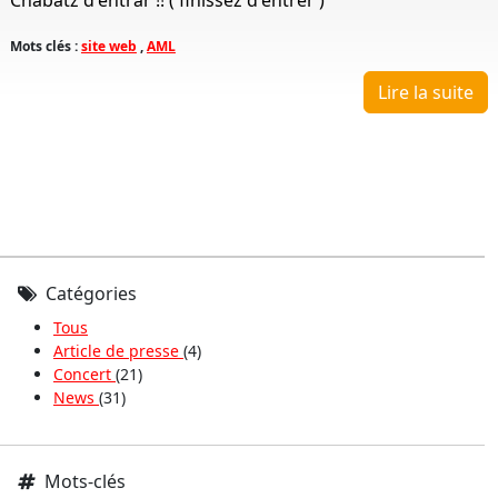
Chabatz d'entrar !! ( finissez d'entrer )
Mots clés :
site web
,
AML
Lire la suite
Catégories
Tous
Article de presse
(4)
Concert
(21)
News
(31)
Mots-clés