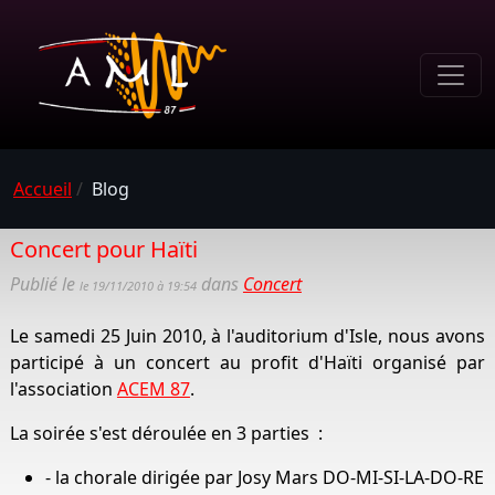
Accueil
/
Blog
Concert pour Haïti
Publié le
dans
Concert
le 19/11/2010 à 19:54
Le samedi 25 Juin 2010, à l'auditorium d'Isle, nous avons
participé à un concert au profit d'Haïti organisé par
l'association
ACEM 87
.
La soirée s'est déroulée en 3 parties :
- la chorale dirigée par Josy Mars DO-MI-SI-LA-DO-RE