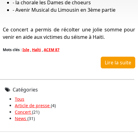
- la chorale les Dames de choeurs
- Avenir Musical du Limousin en 3ème partie
Ce concert a permis de récolter une jolie somme pour
venir en aide aux victimes du séisme à Haïti.
Mots clés :
Isle
,
Haîti
,
ACEM 87
Lire la suite
Catégories
Tous
Article de presse
(4)
Concert
(21)
News
(31)