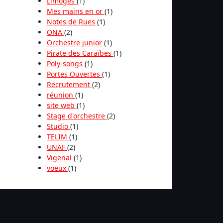
Limoges
(1)
Mes mains en or
(1)
Notes de Rues
(1)
ONA
(2)
Orchestre junior
(1)
Pirate des Caraïbes
(1)
Poly-songs
(1)
Portes Ouvertes
(1)
Recrutement
(2)
réunion
(1)
site web
(1)
Stage d'orchestre
(2)
Studio
(1)
TELIM
(1)
UNAF
(2)
Vigenal
(1)
voeux
(1)