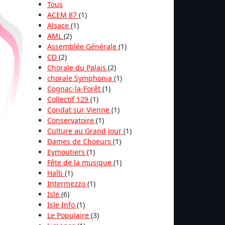
Tous
ACEM 87
(1)
Alsace
(1)
AML
(2)
Assemblée Générale
(1)
CD
(2)
Chorale du Palais
(2)
chorale Symphonia
(1)
Cognac-la-Forêt
(1)
Collectif 129
(1)
Condat sur Vienne
(1)
Conservatoire
(1)
Culture au Grand Jour
(1)
Dames de Choeurs
(1)
Eymoutiers
(1)
Fête de la musique
(1)
Haîti
(1)
Intermezzo
(1)
Isle
(6)
Isle Info
(1)
Le Populaire
(3)